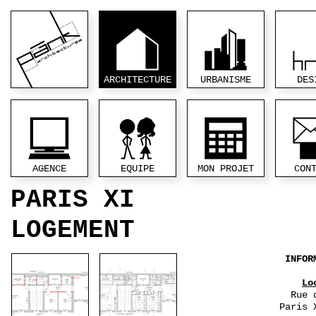
ARCHITECTURE
URBANISME
DES
AGENCE
EQUIPE
MON PROJET
CON
PARIS XI
LOGEMENT
INFOR
Lo
Rue 
Paris 